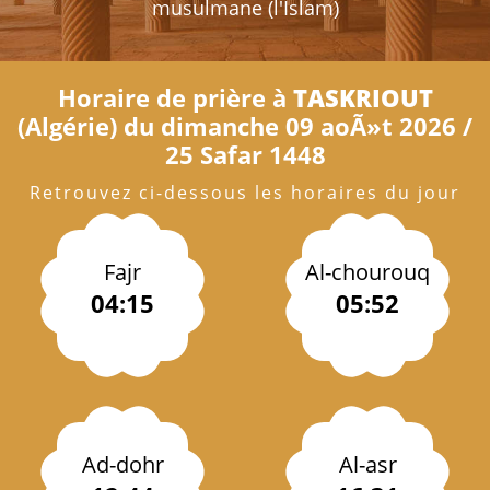
musulmane (l'Islam)
Horaire de prière à
TASKRIOUT
(Algérie) du dimanche 09 aoÃ»t 2026 /
25 Safar 1448
Retrouvez ci-dessous les horaires du jour
Fajr
Al-chourouq
04:15
05:52
Ad-dohr
Al-asr