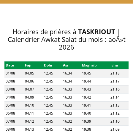
Horaires de prières à
TASKRIOUT
|
Calendrier Awkat Salat du mois : aoÃ»t
2026
Date
Fajr
Dohr
Asr
Maghrib
Icha
01/08
04:05
12:45
16:34
19:45
21:18
02/08
04:06
12:45
16:34
19:44
21:17
03/08
04:07
12:45
16:33
19:43
21:16
04/08
04:09
12:45
16:33
19:42
21:14
05/08
04:10
12:45
16:33
19:41
21:13
06/08
04:11
12:45
16:33
19:40
21:12
07/08
04:12
12:45
16:32
19:39
21:10
08/08
04:13
12:45
16:32
19:38
21:09