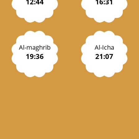
12:44
16:31
Al-maghrib
Al-Icha
19:36
21:07