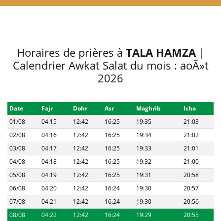
Horaires de prières à
TALA HAMZA
|
Calendrier Awkat Salat du mois : aoÃ»t
2026
Date
Fajr
Dohr
Asr
Maghrib
Icha
01/08
04:15
12:42
16:25
19:35
21:03
02/08
04:16
12:42
16:25
19:34
21:02
03/08
04:17
12:42
16:25
19:33
21:01
04/08
04:18
12:42
16:25
19:32
21:00
05/08
04:19
12:42
16:25
19:31
20:58
06/08
04:20
12:42
16:24
19:30
20:57
07/08
04:21
12:42
16:24
19:30
20:56
08/08
04:22
12:42
16:24
19:29
20:55