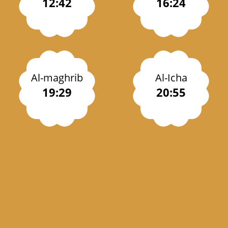
12:42
16:24
Al-maghrib
Al-Icha
19:29
20:55