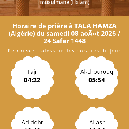
musulmane (l'Islam)
Horaire de prière à
TALA HAMZA
(Algérie) du samedi 08 aoÃ»t 2026 /
24 Safar 1448
Retrouvez ci-dessous les horaires du jour
Fajr
Al-chourouq
04:22
05:54
Ad-dohr
Al-asr