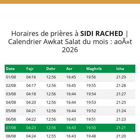
Horaires de prières à
SIDI RACHED
|
Calendrier Awkat Salat du mois : aoÃ»t
2026
Date
Fajr
Dohr
Asr
Maghrib
Icha
01/08
04:16
12:56
16:45
19:56
21:29
02/08
04:17
12:56
16:45
19:55
21:28
03/08
04:18
12:56
16:44
19:54
21:27
04/08
04:20
12:56
16:44
19:53
21:25
05/08
04:21
12:56
16:44
19:52
21:24
06/08
04:22
12:56
16:43
19:51
21:23
07/08
04:23
12:56
16:43
19:50
21:21
08/08
04:24
12:55
16:43
19:48
21:20