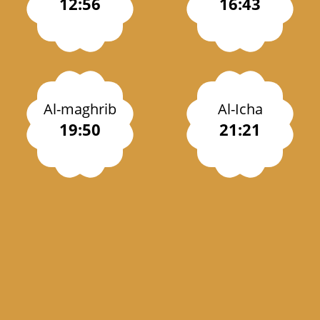
12:56
16:43
Al-maghrib
Al-Icha
19:50
21:21