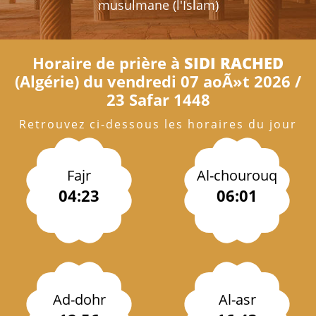
musulmane (l'Islam)
Horaire de prière à
SIDI RACHED
(Algérie) du vendredi 07 aoÃ»t 2026 /
23 Safar 1448
Retrouvez ci-dessous les horaires du jour
Fajr
Al-chourouq
04:23
06:01
Ad-dohr
Al-asr