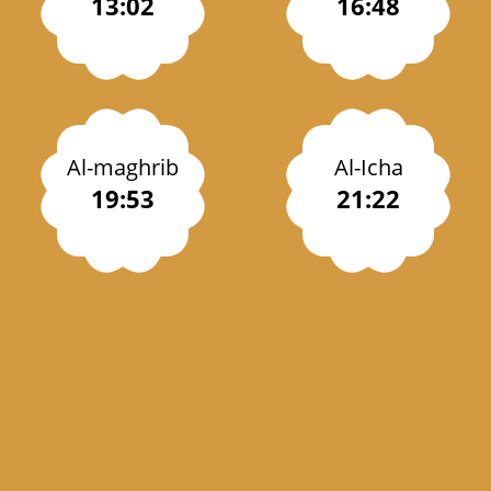
13:02
16:48
Al-maghrib
Al-Icha
19:53
21:22