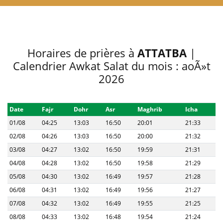
Horaires de prières à
ATTATBA
|
Calendrier Awkat Salat du mois : aoÃ»t
2026
Date
Fajr
Dohr
Asr
Maghrib
Icha
01/08
04:25
13:03
16:50
20:01
21:33
02/08
04:26
13:03
16:50
20:00
21:32
03/08
04:27
13:02
16:50
19:59
21:31
04/08
04:28
13:02
16:50
19:58
21:29
05/08
04:30
13:02
16:49
19:57
21:28
06/08
04:31
13:02
16:49
19:56
21:27
07/08
04:32
13:02
16:49
19:55
21:25
08/08
04:33
13:02
16:48
19:54
21:24