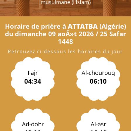
musulmane (l'Islam)
Horaire de prière à
ATTATBA
(Algérie)
du dimanche 09 aoÃ»t 2026 / 25 Safar
1448
Retrouvez ci-dessous les horaires du jour
Fajr
Al-chourouq
04:34
06:10
Ad-dohr
Al-asr