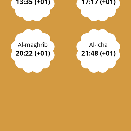
13:35 (+01)
17:17 (+01)
Al-maghrib
Al-Icha
20:22 (+01)
21:48 (+01)