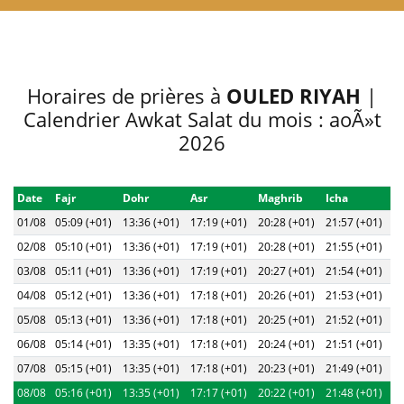
Horaires de prières à
OULED RIYAH
|
Calendrier Awkat Salat du mois : aoÃ»t
2026
Date
Fajr
Dohr
Asr
Maghrib
Icha
01/08
05:09 (+01)
13:36 (+01)
17:19 (+01)
20:28 (+01)
21:57 (+01)
02/08
05:10 (+01)
13:36 (+01)
17:19 (+01)
20:28 (+01)
21:55 (+01)
03/08
05:11 (+01)
13:36 (+01)
17:19 (+01)
20:27 (+01)
21:54 (+01)
04/08
05:12 (+01)
13:36 (+01)
17:18 (+01)
20:26 (+01)
21:53 (+01)
05/08
05:13 (+01)
13:36 (+01)
17:18 (+01)
20:25 (+01)
21:52 (+01)
06/08
05:14 (+01)
13:35 (+01)
17:18 (+01)
20:24 (+01)
21:51 (+01)
07/08
05:15 (+01)
13:35 (+01)
17:18 (+01)
20:23 (+01)
21:49 (+01)
08/08
05:16 (+01)
13:35 (+01)
17:17 (+01)
20:22 (+01)
21:48 (+01)