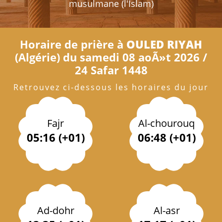
musulmane (l'Islam)
Horaire de prière à
OULED RIYAH
(Algérie) du samedi 08 aoÃ»t 2026 /
24 Safar 1448
Retrouvez ci-dessous les horaires du jour
Fajr
Al-chourouq
05:16 (+01)
06:48 (+01)
Ad-dohr
Al-asr