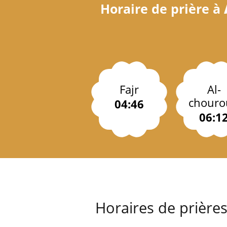
Horaire de prière à
Fajr
Al-
chouro
04:46
06:1
Horaires de prière