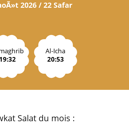
aoÃ»t 2026 / 22 Safar
-maghrib
Al-Icha
19:32
20:53
kat Salat du mois :