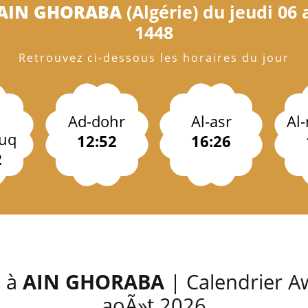
AIN GHORABA
(Algérie) du jeudi 06 
1448
Retrouvez ci-dessous les horaires du jour
Ad-dohr
Al-asr
Al
uq
12:52
16:26
2
s à
AIN GHORABA
| Calendrier Aw
aoÃ»t 2026