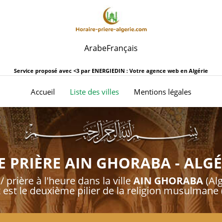
Arabe
Français
Service proposé avec <3 par
ENERGIEDIN : Votre agence web en Algérie
(current)
Accueil
Liste des villes
Mentions légales
 PRIÈRE AIN GHORABA - ALGÉ
/ prière à l'heure dans la ville
AIN GHORABA
(Alg
t est le deuxième pilier de la religion musulmane (