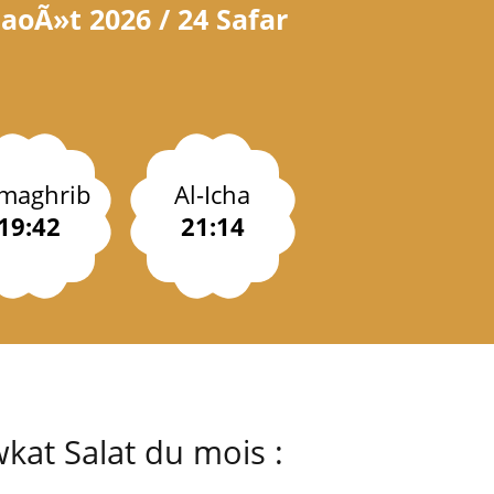
aoÃ»t 2026 / 24 Safar
-maghrib
Al-Icha
19:42
21:14
kat Salat du mois :