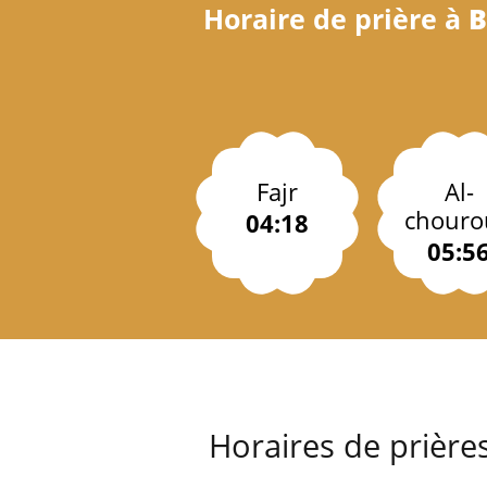
Horaire de prière à
B
Fajr
Al-
chouro
04:18
05:5
Horaires de prière