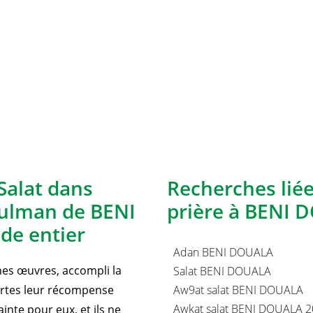
Salat dans
Recherches lié
sulman de BENI
prière à BENI 
e entier
Adan BENI DOUALA
nnes œuvres, accompli la
Salat BENI DOUALA
certes leur récompense
Aw9at salat BENI DOUALA
Awkat salat BENI DOUALA 
inte pour eux, et ils ne