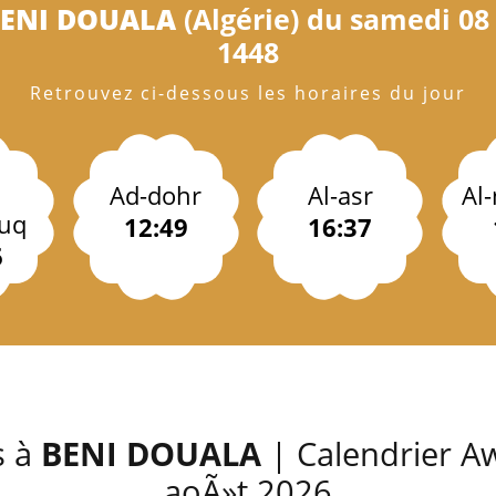
ENI DOUALA
(Algérie) du samedi 08 
1448
Retrouvez ci-dessous les horaires du jour
Ad-dohr
Al-asr
Al
uq
12:49
16:37
6
s à
BENI DOUALA
| Calendrier Aw
aoÃ»t 2026