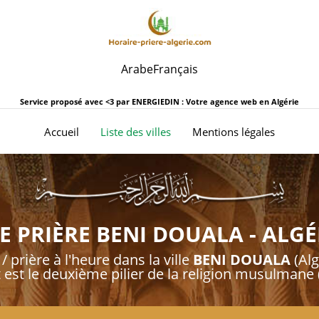
Arabe
Français
Service proposé avec <3 par
ENERGIEDIN : Votre agence web en Algérie
(current)
Accueil
Liste des villes
Mentions légales
 PRIÈRE BENI DOUALA - ALGÉ
/ prière à l'heure dans la ville
BENI DOUALA
(Alg
t est le deuxième pilier de la religion musulmane (