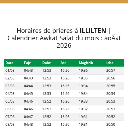
Horaires de prières à
ILLILTEN
|
Calendrier Awkat Salat du mois : aoÃ»t
2026
Date
Fajr
Dohr
Asr
Maghrib
Icha
01/08
04:43
12:53
16:26
19:36
20:57
02/08
04:43
12:53
16:26
19:35
20:56
03/08
04:44
12:53
16:26
19:34
20:55
04/08
04:45
12:53
16:26
19:34
20:54
05/08
04:46
12:52
16:26
19:33
20:53
06/08
04:46
12:52
16:26
19:32
20:53
07/08
04:47
12:52
16:26
19:31
20:52
08/08
04:48
12:52
16:26
19:31
20:50