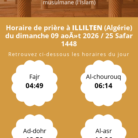
musulmane (l'Islam)
Horaire de prière à
ILLILTEN
(Algérie)
du dimanche 09 aoÃ»t 2026 / 25 Safar
1448
Retrouvez ci-dessous les horaires du jour
Fajr
Al-chourouq
04:49
06:14
Ad-dohr
Al-asr