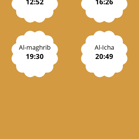
12:52
16:26
Al-maghrib
Al-Icha
19:30
20:49