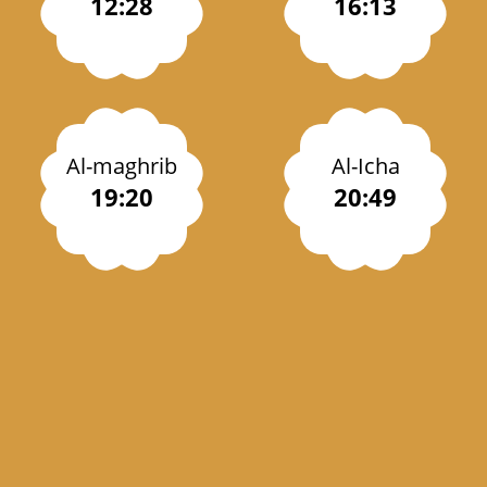
12:28
16:13
Al-maghrib
Al-Icha
19:20
20:49