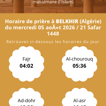
musulmane (l'Islam)
Horaire de prière à
BELKHIR
(Algérie)
du mercredi 05 aoÃ»t 2026 / 21 Safar
1448
Retrouvez ci-dessous les horaires du jour
Fajr
Al-chourouq
04:02
05:36
Ad-dohr
Al-asr