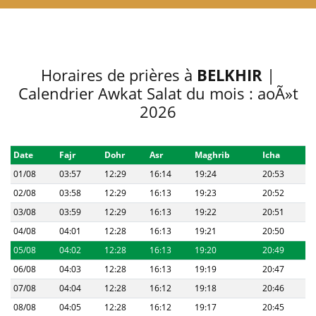
Horaires de prières à
BELKHIR
|
Calendrier Awkat Salat du mois : aoÃ»t
2026
Date
Fajr
Dohr
Asr
Maghrib
Icha
01/08
03:57
12:29
16:14
19:24
20:53
02/08
03:58
12:29
16:13
19:23
20:52
03/08
03:59
12:29
16:13
19:22
20:51
04/08
04:01
12:28
16:13
19:21
20:50
05/08
04:02
12:28
16:13
19:20
20:49
06/08
04:03
12:28
16:13
19:19
20:47
07/08
04:04
12:28
16:12
19:18
20:46
08/08
04:05
12:28
16:12
19:17
20:45