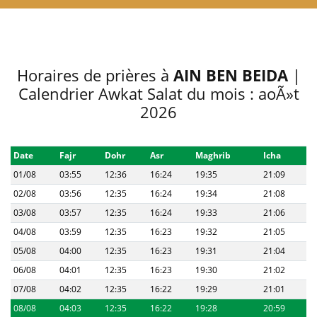
Horaires de prières à
AIN BEN BEIDA
|
Calendrier Awkat Salat du mois : aoÃ»t
2026
Date
Fajr
Dohr
Asr
Maghrib
Icha
01/08
03:55
12:36
16:24
19:35
21:09
02/08
03:56
12:35
16:24
19:34
21:08
03/08
03:57
12:35
16:24
19:33
21:06
04/08
03:59
12:35
16:23
19:32
21:05
05/08
04:00
12:35
16:23
19:31
21:04
06/08
04:01
12:35
16:23
19:30
21:02
07/08
04:02
12:35
16:22
19:29
21:01
08/08
04:03
12:35
16:22
19:28
20:59