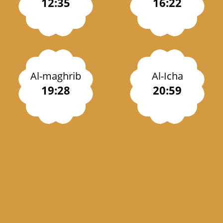
12:35
16:22
Al-maghrib
Al-Icha
19:28
20:59