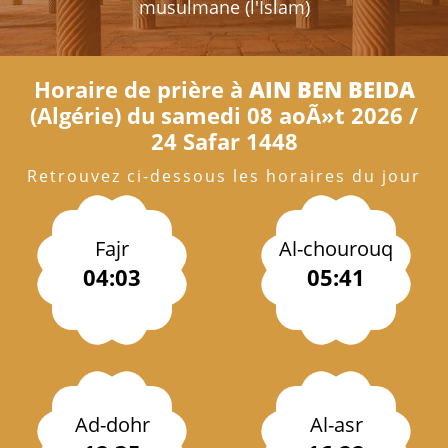
musulmane (l'Islam)
Horaire de prière à
AIN BEN BEIDA
(Algérie) du samedi 08 aoÃ»t 2026 /
24 Safar 1448
Retrouvez ci-dessous les horaires du jour
Fajr
Al-chourouq
04:03
05:41
Ad-dohr
Al-asr