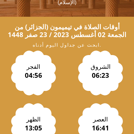
(الإسلام)
أوقات الصلاة في
تيميمون
(الجزائر) من
الجمعة 02 أغسطس 2023 / 23 صفر 1448
ابحث عن جداول اليوم أدناه.
الشروق
الفجر
04:56
06:23
العصر
الظهر
13:05
16:41