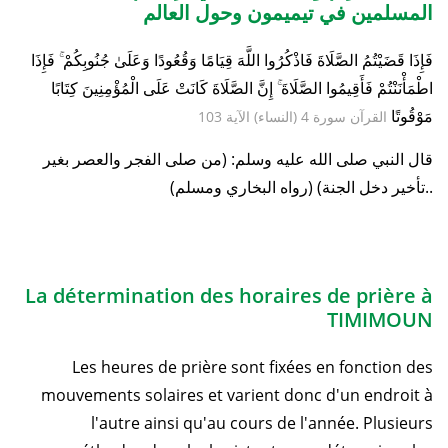
المسلمين في تيميمون وحول العالم
فَإِذَا قَضَيْتُمُ الصَّلَاةَ فَاذْكُرُوا اللَّهَ قِيَامًا وَقُعُودًا وَعَلَىٰ جُنُوبِكُمْ ۚ فَإِذَا
اطْمَأْنَنْتُمْ فَأَقِيمُوا الصَّلَاةَ ۚ إِنَّ الصَّلَاةَ كَانَتْ عَلَى الْمُؤْمِنِينَ كِتَابًا
مَوْقُوتًا
القرآن سورة 4 (النساء) الآية 103
قال النبي صلى الله عليه وسلم: (من صلى الفجر والعصر بغير
تأخير دخل الجنة) (رواه البخاري ومسلم)..
La détermination des horaires de prière à
TIMIMOUN
Les heures de prière sont fixées en fonction des
mouvements solaires et varient donc d'un endroit à
l'autre ainsi qu'au cours de l'année. Plusieurs