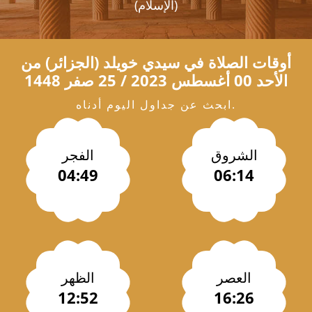
(الإسلام)
أوقات الصلاة في
سيدي خويلد
(الجزائر) من
الأحد 00 أغسطس 2023 / 25 صفر 1448
ابحث عن جداول اليوم أدناه.
الشروق
الفجر
04:49
06:14
العصر
الظهر
12:52
16:26