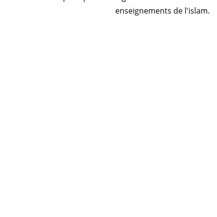
enseignements de l'islam.
Horaire prière Algérie
Horaire prière Maroc
Horaire prière Tunisie
Horaire prière Sénégal
Code Postal Maroc
! تقبل الله صلاتك
© 2026 Energiedin Patente : 49845259 ICE :
001713071000078