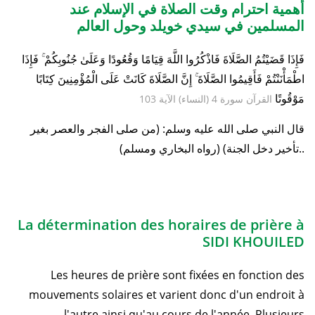
أهمية احترام وقت الصلاة في الإسلام عند
المسلمين في سيدي خويلد وحول العالم
فَإِذَا قَضَيْتُمُ الصَّلَاةَ فَاذْكُرُوا اللَّهَ قِيَامًا وَقُعُودًا وَعَلَىٰ جُنُوبِكُمْ ۚ فَإِذَا
اطْمَأْنَنْتُمْ فَأَقِيمُوا الصَّلَاةَ ۚ إِنَّ الصَّلَاةَ كَانَتْ عَلَى الْمُؤْمِنِينَ كِتَابًا
مَوْقُوتًا
القرآن سورة 4 (النساء) الآية 103
قال النبي صلى الله عليه وسلم: (من صلى الفجر والعصر بغير
تأخير دخل الجنة) (رواه البخاري ومسلم)..
La détermination des horaires de prière à
SIDI KHOUILED
Les heures de prière sont fixées en fonction des
mouvements solaires et varient donc d'un endroit à
l'autre ainsi qu'au cours de l'année. Plusieurs