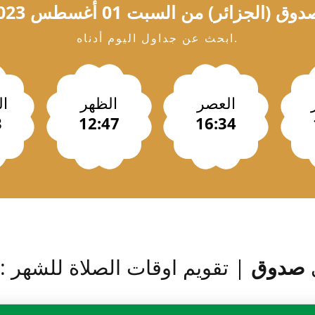
دوق
(الجزائر) من السبت 01 أغسطس 2023 / 24 صفر 1448
ابحث عن جداول اليوم أدناه.
العصر
الظهر
ا
3
12:47
16:34
ي
صدوق
| تقويم اوقات الصلاة للشهر : 