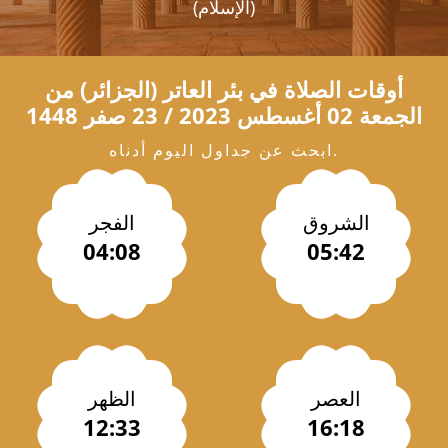
(الإسلام)
أوقات الصلاة في
بئر العاتر
(الجزائر) من
الجمعة 02 أغسطس 2023 / 23 صفر 1448
ابحث عن جداول اليوم أدناه.
الشروق
الفجر
04:08
05:42
العصر
الظهر
12:33
16:18