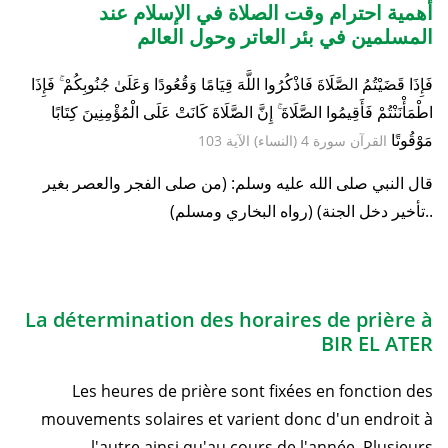
أهمية احترام وقت الصلاة في الإسلام عند
المسلمين في بئر العاتر وحول العالم
فَإِذَا قَضَيْتُمُ الصَّلَاةَ فَاذْكُرُوا اللَّهَ قِيَامًا وَقُعُودًا وَعَلَىٰ جُنُوبِكُمْ ۚ فَإِذَا
اطْمَأْنَنْتُمْ فَأَقِيمُوا الصَّلَاةَ ۚ إِنَّ الصَّلَاةَ كَانَتْ عَلَى الْمُؤْمِنِينَ كِتَابًا
مَوْقُوتًا
القرآن سورة 4 (النساء) الآية 103
قال النبي صلى الله عليه وسلم: (من صلى الفجر والعصر بغير
تأخير دخل الجنة) (رواه البخاري ومسلم)..
La détermination des horaires de prière à
BIR EL ATER
Les heures de prière sont fixées en fonction des
mouvements solaires et varient donc d'un endroit à
l'autre ainsi qu'au cours de l'année. Plusieurs