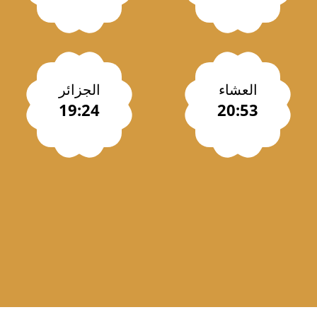
العشاء
الجزائر
19:24
20:53