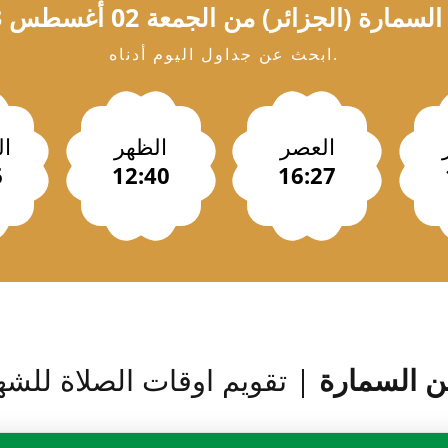
السمارة
(الجزائر) من الجمعة 02 أغسطس 2023 / 23 صفر 1448
ابحث عن جداول اليوم أدناه.
العصر
الظهر
ا
6
12:40
16:27
ن السمارة
| تقويم اوقات الصلاة للشهر