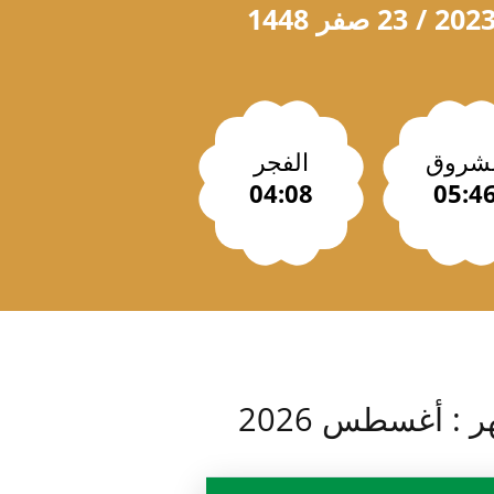
لشروق
الفجر
04:08
05:4
 : أغسطس 2026