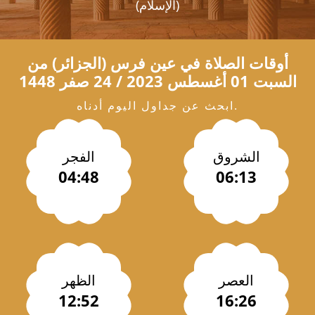
(الإسلام)
أوقات الصلاة في
عين فرس
(الجزائر) من
السبت 01 أغسطس 2023 / 24 صفر 1448
ابحث عن جداول اليوم أدناه.
الشروق
الفجر
04:48
06:13
العصر
الظهر
12:52
16:26