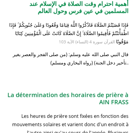
أهمية احترام وقت الصلاة في الإسلام عند
المسلمين في عين فرس وحول العالم
فَإِذَا قَضَيْتُمُ الصَّلَاةَ فَاذْكُرُوا اللَّهَ قِيَامًا وَقُعُودًا وَعَلَىٰ جُنُوبِكُمْ ۚ فَإِذَا
اطْمَأْنَنْتُمْ فَأَقِيمُوا الصَّلَاةَ ۚ إِنَّ الصَّلَاةَ كَانَتْ عَلَى الْمُؤْمِنِينَ كِتَابًا
مَوْقُوتًا
القرآن سورة 4 (النساء) الآية 103
قال النبي صلى الله عليه وسلم: (من صلى الفجر والعصر بغير
تأخير دخل الجنة) (رواه البخاري ومسلم)..
La détermination des horaires de prière à
AIN FRASS
Les heures de prière sont fixées en fonction des
mouvements solaires et varient donc d'un endroit à
l'autre ainsi qu'au cours de l'année. Plusieurs