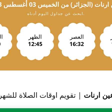
ارنات
(الجزائر) من الخميس 03 أغسطس 2023 / 22 صفر 1448
ابحث عن جداول اليوم أدناه.
العصر
الظهر
ا
0
12:45
16:32
ين ارنات
| تقويم اوقات الصلاة للشهر :