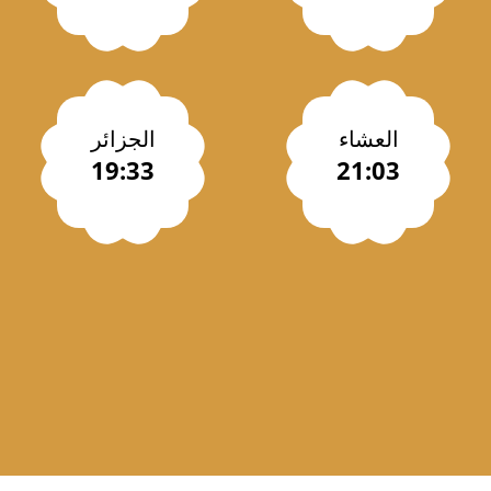
العشاء
الجزائر
19:33
21:03