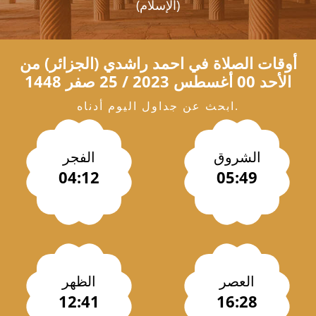
(الإسلام)
أوقات الصلاة في
احمد راشدي
(الجزائر) من
الأحد 00 أغسطس 2023 / 25 صفر 1448
ابحث عن جداول اليوم أدناه.
الشروق
الفجر
04:12
05:49
العصر
الظهر
12:41
16:28