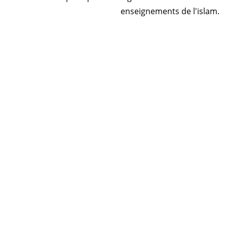
enseignements de l'islam.
Horaire prière Algérie
Horaire prière Maroc
Horaire prière Tunisie
Horaire prière Sénégal
Code Postal Maroc
! تقبل الله صلاتك
© 2026 Energiedin Patente : 49845259 ICE :
001713071000078