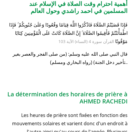
أهمية احترام وقت الصلاة في الإسلام عند
المسلمين في احمد راشدي وحول العالم
فَإِذَا قَضَيْتُمُ الصَّلَاةَ فَاذْكُرُوا اللَّهَ قِيَامًا وَقُعُودًا وَعَلَىٰ جُنُوبِكُمْ ۚ فَإِذَا
اطْمَأْنَنْتُمْ فَأَقِيمُوا الصَّلَاةَ ۚ إِنَّ الصَّلَاةَ كَانَتْ عَلَى الْمُؤْمِنِينَ كِتَابًا
مَوْقُوتًا
القرآن سورة 4 (النساء) الآية 103
قال النبي صلى الله عليه وسلم: (من صلى الفجر والعصر بغير
تأخير دخل الجنة) (رواه البخاري ومسلم)..
La détermination des horaires de prière à
AHMED RACHEDI
Les heures de prière sont fixées en fonction des
mouvements solaires et varient donc d'un endroit à
l'autre ainsi qu'au cours de l'année. Plusieurs