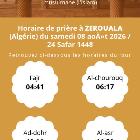
musulmane (l'Islam)
Horaire de prière à
ZEROUALA
(Algérie) du samedi 08 aoÃ»t 2026 /
24 Safar 1448
Retrouvez ci-dessous les horaires du jour
Fajr
Al-chourouq
04:41
06:17
Ad-dohr
Al-asr