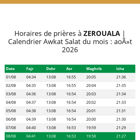
Horaires de prières à
ZEROUALA
|
Calendrier Awkat Salat du mois : aoÃ»t
2026
Date
Fajr
Dohr
Asr
Maghrib
Icha
01/08
04:34
13:08
16:55
20:05
21:36
02/08
04:35
13:08
16:55
20:04
21:35
03/08
04:36
13:08
16:54
20:03
21:34
04/08
04:37
13:08
16:54
20:02
21:33
05/08
04:38
13:08
16:54
20:01
21:31
06/08
04:39
13:08
16:54
20:00
21:30
07/08
04:40
13:08
16:53
19:59
21:29
08/08
04:41
13:08
16:53
19:58
21:27