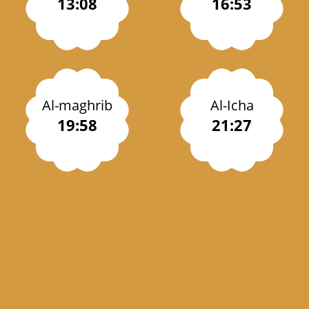
13:08
16:53
Al-maghrib
Al-Icha
19:58
21:27