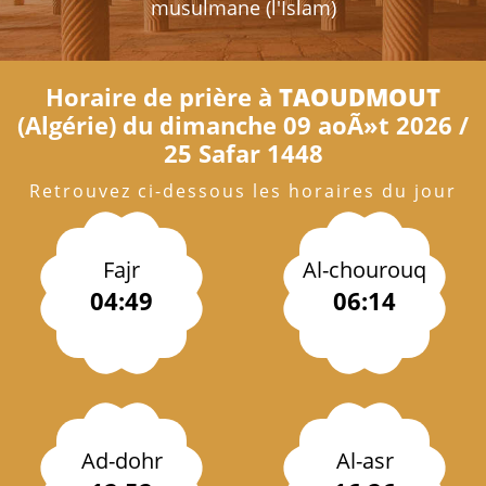
musulmane (l'Islam)
Horaire de prière à
TAOUDMOUT
(Algérie) du dimanche 09 aoÃ»t 2026 /
25 Safar 1448
Retrouvez ci-dessous les horaires du jour
Fajr
Al-chourouq
04:49
06:14
Ad-dohr
Al-asr