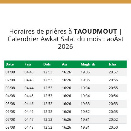
Horaires de prières à
TAOUDMOUT
|
Calendrier Awkat Salat du mois : aoÃ»t
2026
Date
Fajr
Dohr
Asr
Maghrib
Icha
01/08
04:43
12:53
16:26
19:36
20:57
02/08
04:43
12:53
16:26
19:35
20:56
03/08
04:44
12:53
16:26
19:34
20:55
04/08
04:45
12:53
16:26
19:34
20:54
05/08
04:46
12:52
16:26
19:33
20:53
06/08
04:46
12:52
16:26
19:32
20:53
07/08
04:47
12:52
16:26
19:31
20:52
08/08
04:48
12:52
16:26
19:31
20:50