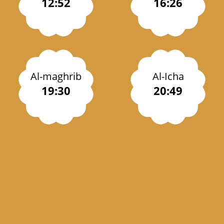
12:52
16:26
Al-maghrib
Al-Icha
19:30
20:49