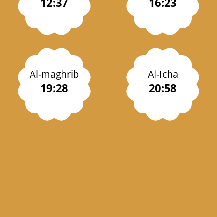
12:37
16:23
Al-maghrib
Al-Icha
19:28
20:58