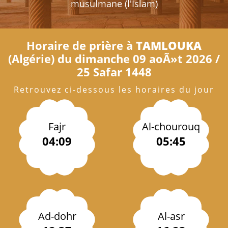
musulmane (l'Islam)
Horaire de prière à
TAMLOUKA
(Algérie) du dimanche 09 aoÃ»t 2026 /
25 Safar 1448
Retrouvez ci-dessous les horaires du jour
Fajr
Al-chourouq
04:09
05:45
Ad-dohr
Al-asr