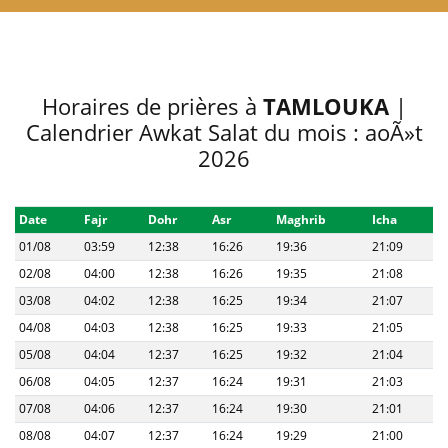
Horaires de prières à
TAMLOUKA
|
Calendrier Awkat Salat du mois : aoÃ»t
2026
Date
Fajr
Dohr
Asr
Maghrib
Icha
01/08
03:59
12:38
16:26
19:36
21:09
02/08
04:00
12:38
16:26
19:35
21:08
03/08
04:02
12:38
16:25
19:34
21:07
04/08
04:03
12:38
16:25
19:33
21:05
05/08
04:04
12:37
16:25
19:32
21:04
06/08
04:05
12:37
16:24
19:31
21:03
07/08
04:06
12:37
16:24
19:30
21:01
08/08
04:07
12:37
16:24
19:29
21:00