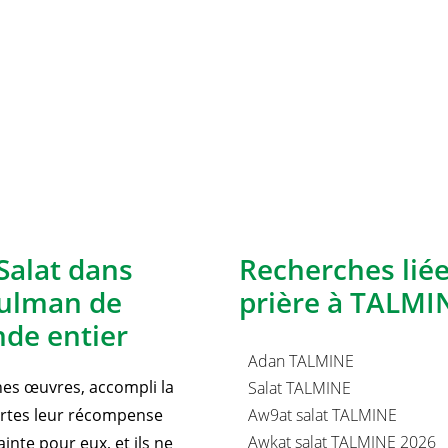
Salat dans
Recherches lié
sulman de
prière à TALMIN
de entier
Adan TALMINE
nnes œuvres, accompli la
Salat TALMINE
certes leur récompense
Aw9at salat TALMINE
Awkat salat TALMINE 2026
inte pour eux, et ils ne