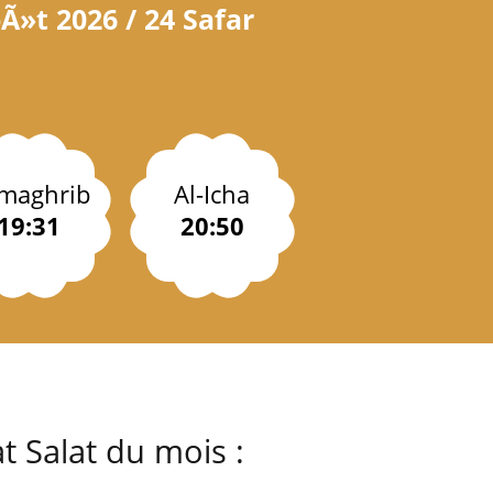
Ã»t 2026 / 24 Safar
-maghrib
Al-Icha
19:31
20:50
t Salat du mois :