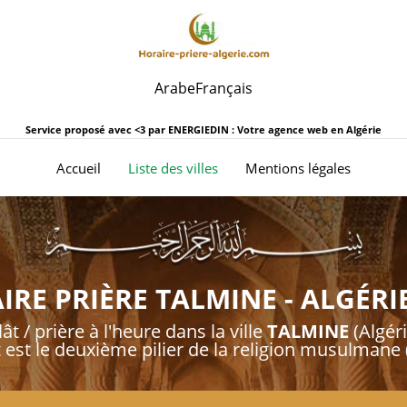
Arabe
Français
Service proposé avec <3 par
ENERGIEDIN : Votre agence web en Algérie
(current)
Accueil
Liste des villes
Mentions légales
RE PRIÈRE TALMINE - ALGÉRI
ât / prière à l'heure dans la ville
TALMINE
(Algéri
t est le deuxième pilier de la religion musulmane (