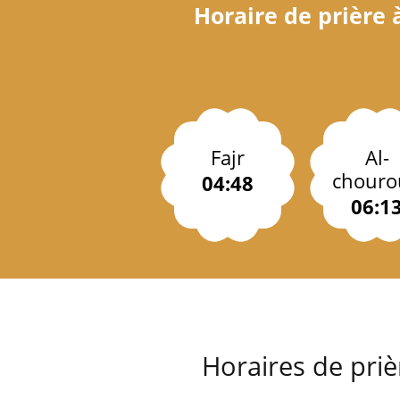
Horaire de prière
Fajr
Al-
chouro
04:48
06:1
Horaires de pri