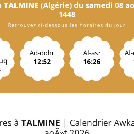
 à
TALMINE
(Algérie) du samedi 08 ao
1448
Retrouvez ci-dessous les horaires du jour
Ad-dohr
Al-asr
Al
uq
12:52
16:26
3
ères à
TALMINE
| Calendrier Awka
aoÃ»t 2026