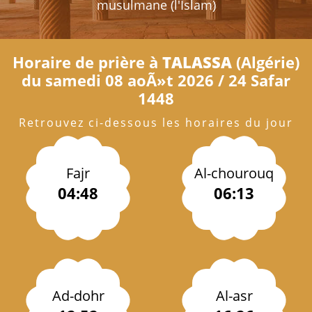
musulmane (l'Islam)
Horaire de prière à
TALASSA
(Algérie)
du samedi 08 aoÃ»t 2026 / 24 Safar
1448
Retrouvez ci-dessous les horaires du jour
Fajr
Al-chourouq
04:48
06:13
Ad-dohr
Al-asr