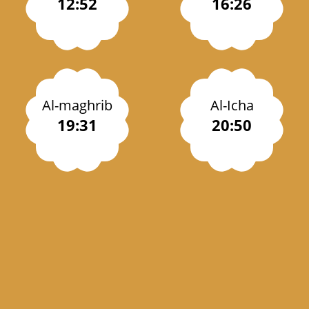
12:52
16:26
Al-maghrib
Al-Icha
19:31
20:50