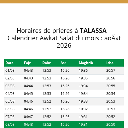
Horaires de prières à
TALASSA
|
Calendrier Awkat Salat du mois : aoÃ»t
2026
Date
Fajr
Dohr
Asr
Maghrib
Icha
01/08
04:43
12:53
16:26
19:36
20:57
02/08
04:43
12:53
16:26
19:35
20:56
03/08
04:44
12:53
16:26
19:34
20:55
04/08
04:45
12:53
16:26
19:34
20:54
05/08
04:46
12:52
16:26
19:33
20:53
06/08
04:46
12:52
16:26
19:32
20:53
07/08
04:47
12:52
16:26
19:31
20:52
08/08
04:48
12:52
16:26
19:31
20:50