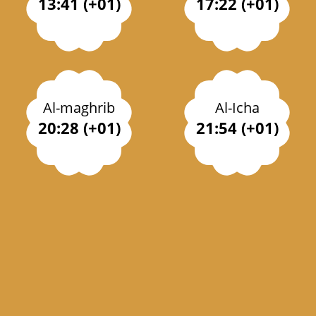
13:41 (+01)
17:22 (+01)
Al-maghrib
Al-Icha
20:28 (+01)
21:54 (+01)