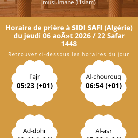
musulmane (l'Islam)
Horaire de prière à
SIDI SAFI
(Algérie)
du jeudi 06 aoÃ»t 2026 / 22 Safar
1448
Retrouvez ci-dessous les horaires du jour
Fajr
Al-chourouq
05:23 (+01)
06:54 (+01)
Ad-dohr
Al-asr