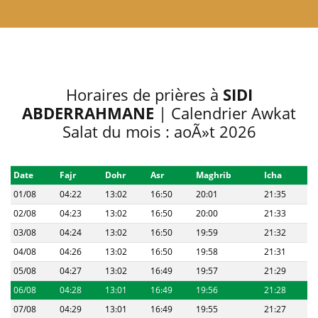
Horaires de prières à
SIDI
ABDERRAHMANE
| Calendrier Awkat
Salat du mois : aoÃ»t 2026
Date
Fajr
Dohr
Asr
Maghrib
Icha
01/08
04:22
13:02
16:50
20:01
21:35
02/08
04:23
13:02
16:50
20:00
21:33
03/08
04:24
13:02
16:50
19:59
21:32
04/08
04:26
13:02
16:50
19:58
21:31
05/08
04:27
13:02
16:49
19:57
21:29
06/08
04:28
13:01
16:49
19:56
21:28
07/08
04:29
13:01
16:49
19:55
21:27