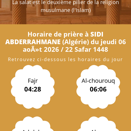
La salat est le deuxième pilier de la religion
musulmane (l'Islam)
Horaire de prière à
SIDI
ABDERRAHMANE
(Algérie) du jeudi 06
aoÃ»t 2026 / 22 Safar 1448
Retrouvez ci-dessous les horaires du jour
Fajr
Al-chourouq
04:28
06:06