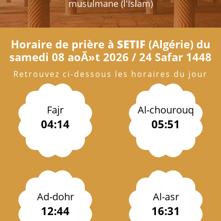
musulmane (l'Islam)
Horaire de prière à
SETIF
(Algérie) du
samedi 08 aoÃ»t 2026 / 24 Safar 1448
Retrouvez ci-dessous les horaires du jour
Fajr
Al-chourouq
04:14
05:51
Ad-dohr
Al-asr
12:44
16:31