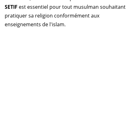
SETIF
est essentiel pour tout musulman souhaitant
pratiquer sa religion conformément aux
enseignements de l'islam.
Horaire prière Algérie
Horaire prière Maroc
Horaire prière Tunisie
Horaire prière Sénégal
Code Postal Maroc
Qu'ALLAH accepte vos prières !