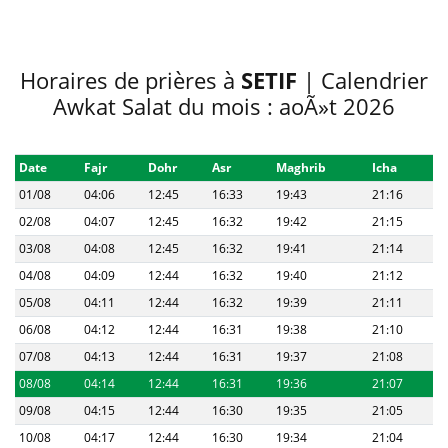
Horaires de prières à
SETIF
| Calendrier
Awkat Salat du mois : aoÃ»t 2026
Date
Fajr
Dohr
Asr
Maghrib
Icha
01/08
04:06
12:45
16:33
19:43
21:16
02/08
04:07
12:45
16:32
19:42
21:15
03/08
04:08
12:45
16:32
19:41
21:14
04/08
04:09
12:44
16:32
19:40
21:12
05/08
04:11
12:44
16:32
19:39
21:11
06/08
04:12
12:44
16:31
19:38
21:10
07/08
04:13
12:44
16:31
19:37
21:08
08/08
04:14
12:44
16:31
19:36
21:07
09/08
04:15
12:44
16:30
19:35
21:05
10/08
04:17
12:44
16:30
19:34
21:04