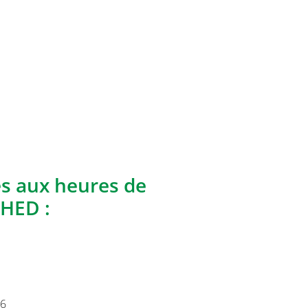
es aux heures de
HED :
26