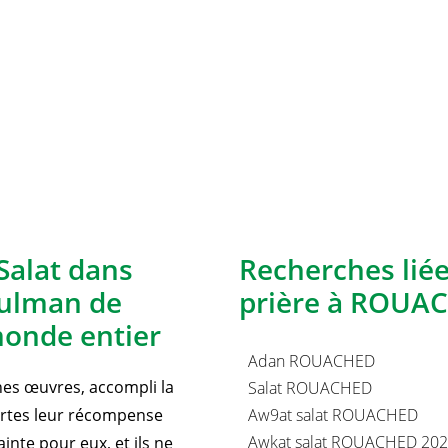
Salat dans
Recherches lié
sulman de
prière à ROUAC
onde entier
Adan ROUACHED
nnes œuvres, accompli la
Salat ROUACHED
certes leur récompense
Aw9at salat ROUACHED
Awkat salat ROUACHED 20
inte pour eux, et ils ne