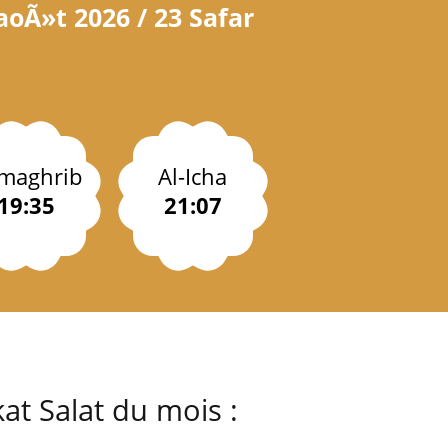
aoÃ»t 2026 / 23 Safar
-maghrib
Al-Icha
19:35
21:07
at Salat du mois :