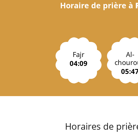
Horaire de prière à
Fajr
Al-
chouro
04:09
05:4
Horaires de prièr