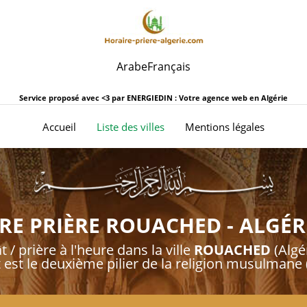
Arabe
Français
Service proposé avec <3 par
ENERGIEDIN : Votre agence web en Algérie
(current)
Accueil
Liste des villes
Mentions légales
RE PRIÈRE ROUACHED - ALGÉRI
t / prière à l'heure dans la ville
ROUACHED
(Algé
t est le deuxième pilier de la religion musulmane (