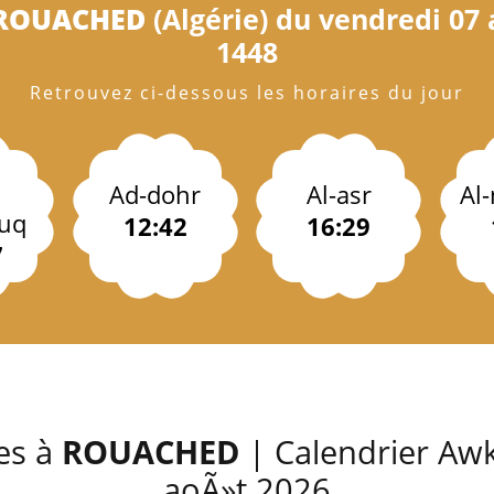
ROUACHED
(Algérie) du vendredi 07 
1448
Retrouvez ci-dessous les horaires du jour
Ad-dohr
Al-asr
Al
uq
12:42
16:29
7
es à
ROUACHED
| Calendrier Awk
aoÃ»t 2026