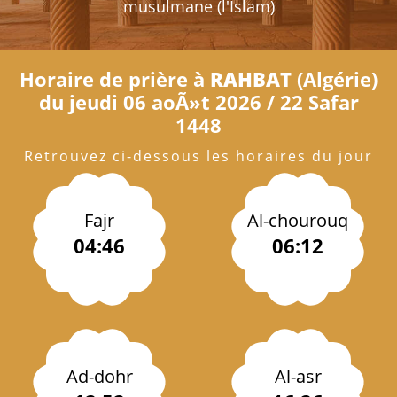
musulmane (l'Islam)
Horaire de prière à
RAHBAT
(Algérie)
du jeudi 06 aoÃ»t 2026 / 22 Safar
1448
Retrouvez ci-dessous les horaires du jour
Fajr
Al-chourouq
04:46
06:12
Ad-dohr
Al-asr