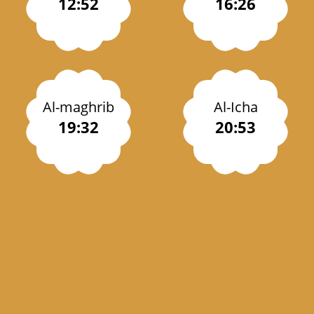
12:52
16:26
Al-maghrib
Al-Icha
19:32
20:53