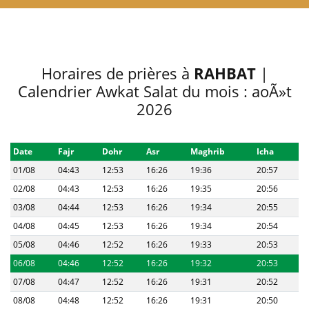
Horaires de prières à
RAHBAT
|
Calendrier Awkat Salat du mois : aoÃ»t
2026
Date
Fajr
Dohr
Asr
Maghrib
Icha
01/08
04:43
12:53
16:26
19:36
20:57
02/08
04:43
12:53
16:26
19:35
20:56
03/08
04:44
12:53
16:26
19:34
20:55
04/08
04:45
12:53
16:26
19:34
20:54
05/08
04:46
12:52
16:26
19:33
20:53
06/08
04:46
12:52
16:26
19:32
20:53
07/08
04:47
12:52
16:26
19:31
20:52
08/08
04:48
12:52
16:26
19:31
20:50