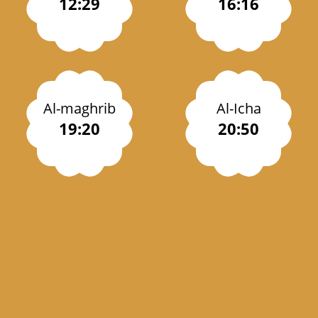
12:29
16:16
Al-maghrib
Al-Icha
19:20
20:50