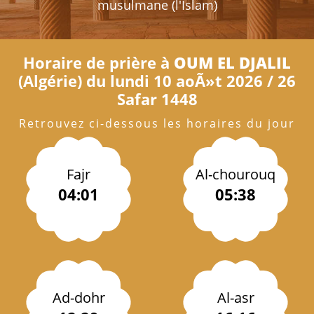
musulmane (l'Islam)
Horaire de prière à
OUM EL DJALIL
(Algérie) du lundi 10 aoÃ»t 2026 / 26
Safar 1448
Retrouvez ci-dessous les horaires du jour
Fajr
Al-chourouq
04:01
05:38
Ad-dohr
Al-asr