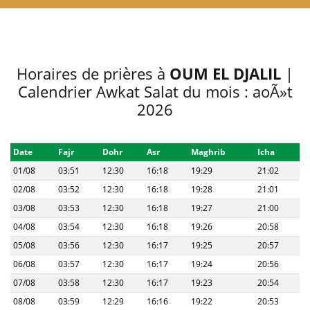
Horaires de prières à
OUM EL DJALIL
|
Calendrier Awkat Salat du mois : aoÃ»t
2026
Date
Fajr
Dohr
Asr
Maghrib
Icha
01/08
03:51
12:30
16:18
19:29
21:02
02/08
03:52
12:30
16:18
19:28
21:01
03/08
03:53
12:30
16:18
19:27
21:00
04/08
03:54
12:30
16:18
19:26
20:58
05/08
03:56
12:30
16:17
19:25
20:57
06/08
03:57
12:30
16:17
19:24
20:56
07/08
03:58
12:30
16:17
19:23
20:54
08/08
03:59
12:29
16:16
19:22
20:53