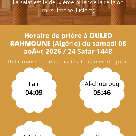
La salat est le deuxième pilier de la religion
musulmane (l'Islam)
Horaire de prière à
OULED
RAHMOUNE
(Algérie) du samedi 08
aoÃ»t 2026 / 24 Safar 1448
Retrouvez ci-dessous les horaires du jour
Fajr
Al-chourouq
04:09
05:46