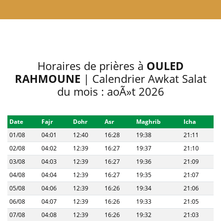
Horaires de prières à
OULED
RAHMOUNE
| Calendrier Awkat Salat
du mois : aoÃ»t 2026
Date
Fajr
Dohr
Asr
Maghrib
Icha
01/08
04:01
12:40
16:28
19:38
21:11
02/08
04:02
12:39
16:27
19:37
21:10
03/08
04:03
12:39
16:27
19:36
21:09
04/08
04:04
12:39
16:27
19:35
21:07
05/08
04:06
12:39
16:26
19:34
21:06
06/08
04:07
12:39
16:26
19:33
21:05
07/08
04:08
12:39
16:26
19:32
21:03