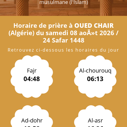
musulmane (l'Islam)
Horaire de prière à
OUED CHAIR
(Algérie) du samedi 08 aoÃ»t 2026 /
24 Safar 1448
Retrouvez ci-dessous les horaires du jour
Fajr
Al-chourouq
04:48
06:13
Ad-dohr
Al-asr