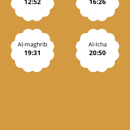
12:52
16:26
Al-maghrib
Al-Icha
19:31
20:50