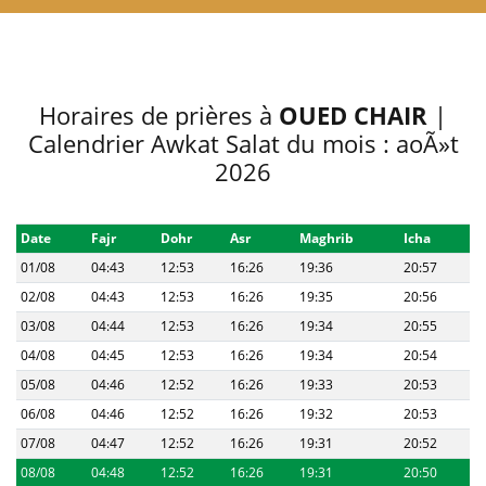
Horaires de prières à
OUED CHAIR
|
Calendrier Awkat Salat du mois : aoÃ»t
2026
Date
Fajr
Dohr
Asr
Maghrib
Icha
01/08
04:43
12:53
16:26
19:36
20:57
02/08
04:43
12:53
16:26
19:35
20:56
03/08
04:44
12:53
16:26
19:34
20:55
04/08
04:45
12:53
16:26
19:34
20:54
05/08
04:46
12:52
16:26
19:33
20:53
06/08
04:46
12:52
16:26
19:32
20:53
07/08
04:47
12:52
16:26
19:31
20:52
08/08
04:48
12:52
16:26
19:31
20:50