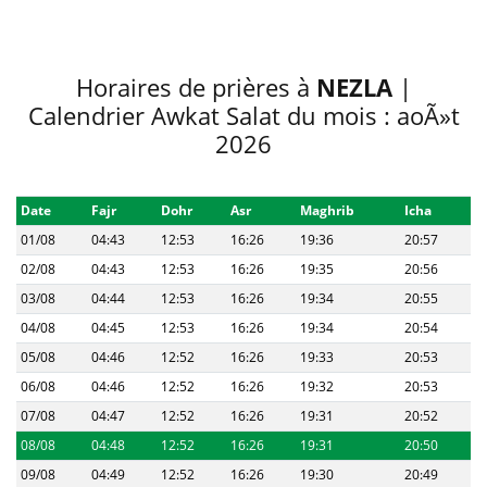
Horaires de prières à
NEZLA
|
Calendrier Awkat Salat du mois : aoÃ»t
2026
Date
Fajr
Dohr
Asr
Maghrib
Icha
01/08
04:43
12:53
16:26
19:36
20:57
02/08
04:43
12:53
16:26
19:35
20:56
03/08
04:44
12:53
16:26
19:34
20:55
04/08
04:45
12:53
16:26
19:34
20:54
05/08
04:46
12:52
16:26
19:33
20:53
06/08
04:46
12:52
16:26
19:32
20:53
07/08
04:47
12:52
16:26
19:31
20:52
08/08
04:48
12:52
16:26
19:31
20:50
09/08
04:49
12:52
16:26
19:30
20:49