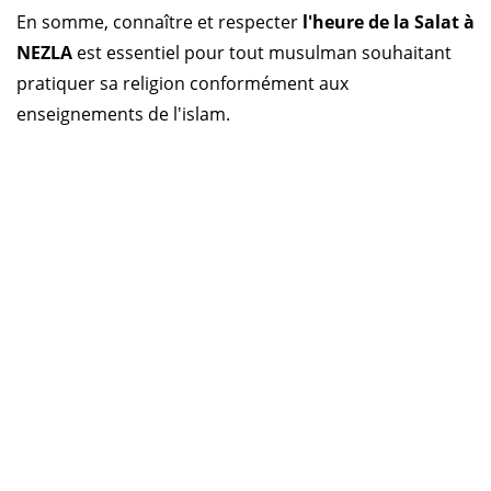
En somme, connaître et respecter
l'heure de la Salat à
NEZLA
est essentiel pour tout musulman souhaitant
pratiquer sa religion conformément aux
enseignements de l'islam.
Horaire prière Algérie
Horaire prière Maroc
Horaire prière Tunisie
Horaire prière Sénégal
Code Postal Maroc
Qu'ALLAH accepte vos prières !