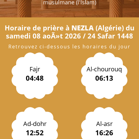
musulmane (l'Islam)
Horaire de prière à
NEZLA
(Algérie) du
samedi 08 aoÃ»t 2026 / 24 Safar 1448
Retrouvez ci-dessous les horaires du jour
Fajr
Al-chourouq
04:48
06:13
Ad-dohr
Al-asr
12:52
16:26