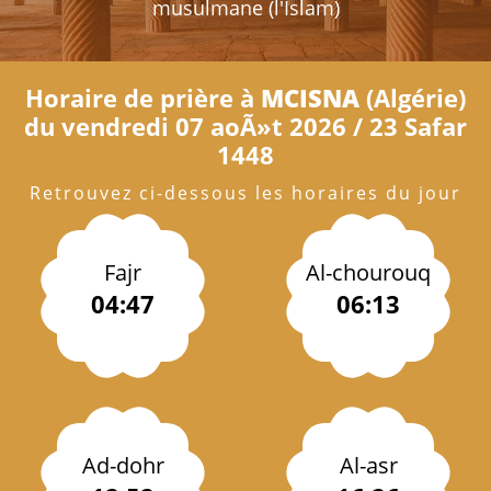
musulmane (l'Islam)
Horaire de prière à
MCISNA
(Algérie)
du vendredi 07 aoÃ»t 2026 / 23 Safar
1448
Retrouvez ci-dessous les horaires du jour
Fajr
Al-chourouq
04:47
06:13
Ad-dohr
Al-asr