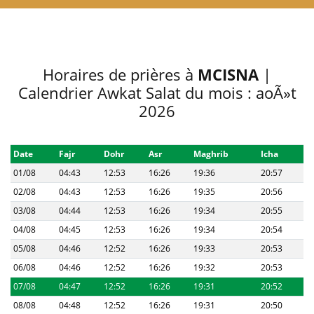
Horaires de prières à
MCISNA
|
Calendrier Awkat Salat du mois : aoÃ»t
2026
Date
Fajr
Dohr
Asr
Maghrib
Icha
01/08
04:43
12:53
16:26
19:36
20:57
02/08
04:43
12:53
16:26
19:35
20:56
03/08
04:44
12:53
16:26
19:34
20:55
04/08
04:45
12:53
16:26
19:34
20:54
05/08
04:46
12:52
16:26
19:33
20:53
06/08
04:46
12:52
16:26
19:32
20:53
07/08
04:47
12:52
16:26
19:31
20:52
08/08
04:48
12:52
16:26
19:31
20:50