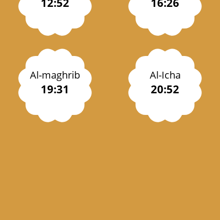
12:52
16:26
Al-maghrib
Al-Icha
19:31
20:52