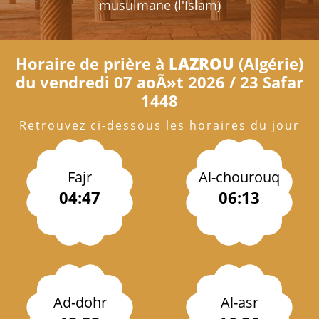
musulmane (l'Islam)
Horaire de prière à
LAZROU
(Algérie)
du vendredi 07 aoÃ»t 2026 / 23 Safar
1448
Retrouvez ci-dessous les horaires du jour
Fajr
Al-chourouq
04:47
06:13
Ad-dohr
Al-asr