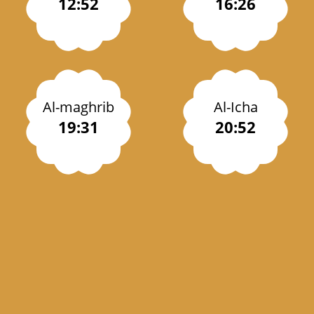
12:52
16:26
Al-maghrib
Al-Icha
19:31
20:52