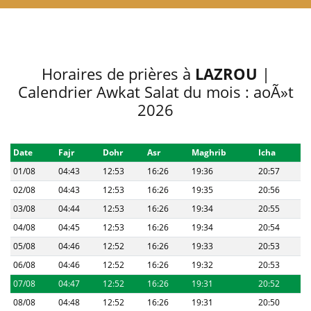
Horaires de prières à
LAZROU
|
Calendrier Awkat Salat du mois : aoÃ»t
2026
Date
Fajr
Dohr
Asr
Maghrib
Icha
01/08
04:43
12:53
16:26
19:36
20:57
02/08
04:43
12:53
16:26
19:35
20:56
03/08
04:44
12:53
16:26
19:34
20:55
04/08
04:45
12:53
16:26
19:34
20:54
05/08
04:46
12:52
16:26
19:33
20:53
06/08
04:46
12:52
16:26
19:32
20:53
07/08
04:47
12:52
16:26
19:31
20:52
08/08
04:48
12:52
16:26
19:31
20:50