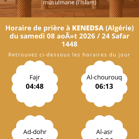
musulmane (l'Islam)
Horaire de prière à
KENEDSA
(Algérie)
du samedi 08 aoÃ»t 2026 / 24 Safar
1448
Retrouvez ci-dessous les horaires du jour
Fajr
Al-chourouq
04:48
06:13
Ad-dohr
Al-asr