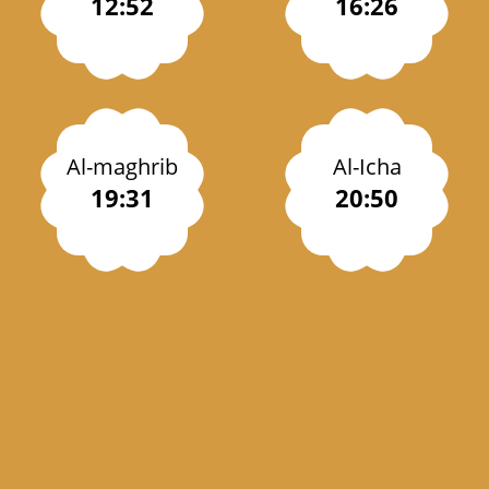
12:52
16:26
Al-maghrib
Al-Icha
19:31
20:50