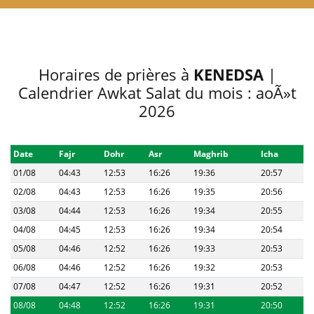
Horaires de prières à
KENEDSA
|
Calendrier Awkat Salat du mois : aoÃ»t
2026
Date
Fajr
Dohr
Asr
Maghrib
Icha
01/08
04:43
12:53
16:26
19:36
20:57
02/08
04:43
12:53
16:26
19:35
20:56
03/08
04:44
12:53
16:26
19:34
20:55
04/08
04:45
12:53
16:26
19:34
20:54
05/08
04:46
12:52
16:26
19:33
20:53
06/08
04:46
12:52
16:26
19:32
20:53
07/08
04:47
12:52
16:26
19:31
20:52
08/08
04:48
12:52
16:26
19:31
20:50