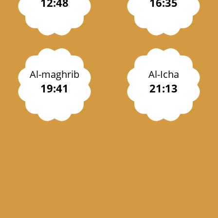
12:48
16:35
Al-maghrib
Al-Icha
19:41
21:13