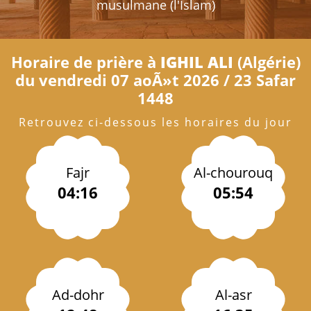
musulmane (l'Islam)
Horaire de prière à
IGHIL ALI
(Algérie)
du vendredi 07 aoÃ»t 2026 / 23 Safar
1448
Retrouvez ci-dessous les horaires du jour
Fajr
Al-chourouq
04:16
05:54
Ad-dohr
Al-asr