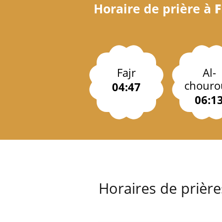
Horaire de prière à
F
Fajr
Al-
chouro
04:47
06:1
Horaires de prièr