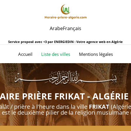
Arabe
Français
Service proposé avec <3 par
ENERGIEDIN : Votre agence web en Algérie
(current)
Accueil
Liste des villes
Mentions légales
IRE PRIÈRE FRIKAT - ALGÉRIE
lât / prière à l'heure dans la ville
FRIKAT
(Algérie
t est le deuxième pilier de la religion musulmane (