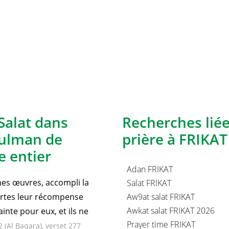
Salat dans
Recherches lié
sulman de
prière à FRIKAT 
 entier
Adan FRIKAT
nnes œuvres, accompli la
Salat FRIKAT
certes leur récompense
Aw9at salat FRIKAT
Awkat salat FRIKAT 2026
inte pour eux, et ils ne
Prayer time FRIKAT
2 (Al Baqara), verset 277