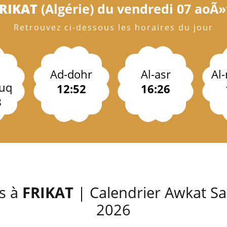
RIKAT
(Algérie) du vendredi 07 aoÃ»t
Retrouvez ci-dessous les horaires du jour
Ad-dohr
Al-asr
Al
uq
12:52
16:26
3
es à
FRIKAT
| Calendrier Awkat Sa
2026