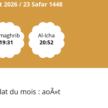
 2026 / 23 Safar 1448
-maghrib
Al-Icha
19:31
20:52
lat du mois : aoÃ»t