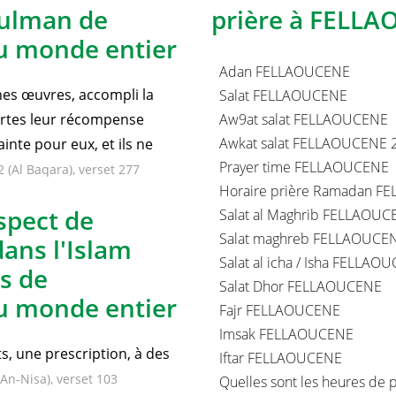
Salat dans
Recherches lié
sulman de
prière à FELLA
u monde entier
Adan FELLAOUCENE
nnes œuvres, accompli la
Salat FELLAOUCENE
certes leur récompense
Aw9at salat FELLAOUCENE
Awkat salat FELLAOUCENE 
inte pour eux, et ils ne