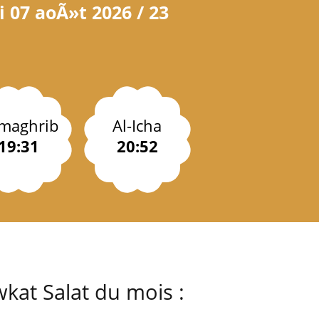
 07 aoÃ»t 2026 / 23
-maghrib
Al-Icha
19:31
20:52
kat Salat du mois :