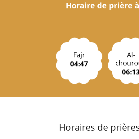
Horaire de prière 
Fajr
Al-
chouro
04:47
06:1
Horaires de prière