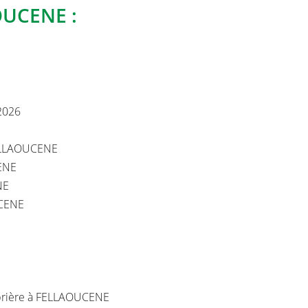
es aux heures de
OUCENE :
2026