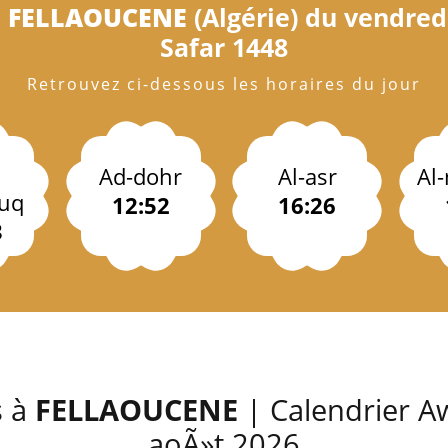
à
FELLAOUCENE
(Algérie) du vendredi
Safar 1448
Retrouvez ci-dessous les horaires du jour
Ad-dohr
Al-asr
Al
uq
12:52
16:26
3
s à
FELLAOUCENE
| Calendrier Aw
aoÃ»t 2026