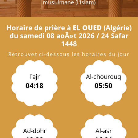
musulmane (l'Islam)
Horaire de prière à
EL OUED
(Algérie)
du samedi 08 aoÃ»t 2026 / 24 Safar
1448
Retrouvez ci-dessous les horaires du jour
Fajr
Al-chourouq
04:18
05:50
Ad-dohr
Al-asr