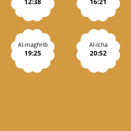
12:38
16:21
Al-maghrib
Al-Icha
19:25
20:52