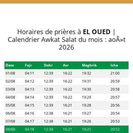
Horaires de prières à
EL OUED
|
Calendrier Awkat Salat du mois : aoÃ»t
2026
Date
Fajr
Dohr
Asr
Maghrib
Icha
01/08
04:11
12:39
16:22
19:32
21:00
02/08
04:12
12:39
16:22
19:31
20:59
03/08
04:13
12:39
16:22
19:30
20:58
04/08
04:14
12:39
16:22
19:29
20:57
05/08
04:15
12:39
16:21
19:28
20:56
06/08
04:16
12:38
16:21
19:27
20:54
07/08
04:17
12:38
16:21
19:26
20:53
08/08
04:18
12:38
16:21
19:25
20:52