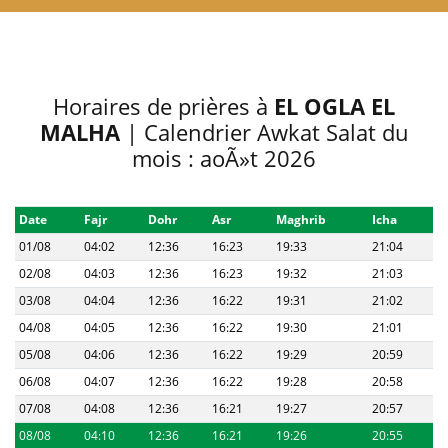
Horaires de prières à
EL OGLA EL
MALHA
| Calendrier Awkat Salat du
mois : aoÃ»t 2026
Date
Fajr
Dohr
Asr
Maghrib
Icha
01/08
04:02
12:36
16:23
19:33
21:04
02/08
04:03
12:36
16:23
19:32
21:03
03/08
04:04
12:36
16:22
19:31
21:02
04/08
04:05
12:36
16:22
19:30
21:01
05/08
04:06
12:36
16:22
19:29
20:59
06/08
04:07
12:36
16:22
19:28
20:58
07/08
04:08
12:36
16:21
19:27
20:57
08/08
04:10
12:36
16:21
19:26
20:55