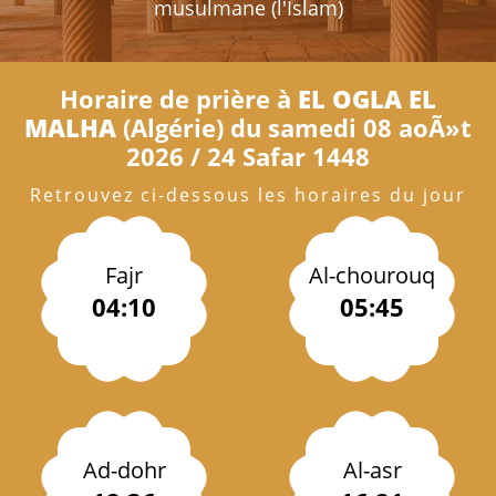
musulmane (l'Islam)
Horaire de prière à
EL OGLA EL
MALHA
(Algérie) du samedi 08 aoÃ»t
2026 / 24 Safar 1448
Retrouvez ci-dessous les horaires du jour
Fajr
Al-chourouq
04:10
05:45
Ad-dohr
Al-asr