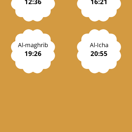
12:36
16:21
Al-maghrib
Al-Icha
19:26
20:55