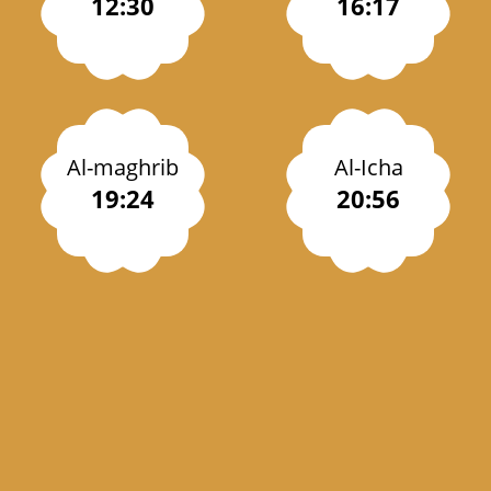
12:30
16:17
Al-maghrib
Al-Icha
19:24
20:56