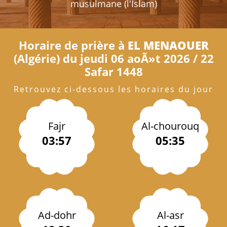
musulmane (l'Islam)
Horaire de prière à
EL MENAOUER
(Algérie) du jeudi 06 aoÃ»t 2026 / 22
Safar 1448
Retrouvez ci-dessous les horaires du jour
Fajr
Al-chourouq
03:57
05:35
Ad-dohr
Al-asr