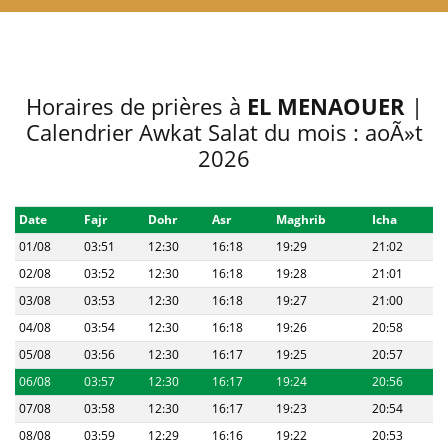
Horaires de prières à
EL MENAOUER
|
Calendrier Awkat Salat du mois : aoÃ»t
2026
Date
Fajr
Dohr
Asr
Maghrib
Icha
01/08
03:51
12:30
16:18
19:29
21:02
02/08
03:52
12:30
16:18
19:28
21:01
03/08
03:53
12:30
16:18
19:27
21:00
04/08
03:54
12:30
16:18
19:26
20:58
05/08
03:56
12:30
16:17
19:25
20:57
06/08
03:57
12:30
16:17
19:24
20:56
07/08
03:58
12:30
16:17
19:23
20:54
08/08
03:59
12:29
16:16
19:22
20:53