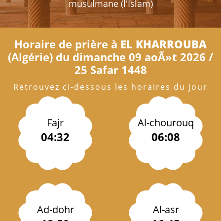
musulmane (l'Islam)
Horaire de prière à
EL KHARROUBA
(Algérie) du dimanche 09 aoÃ»t 2026 /
25 Safar 1448
Retrouvez ci-dessous les horaires du jour
Fajr
Al-chourouq
04:32
06:08
Ad-dohr
Al-asr