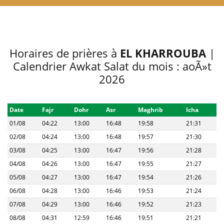
Horaires de prières à
EL KHARROUBA
|
Calendrier Awkat Salat du mois : aoÃ»t
2026
Date
Fajr
Dohr
Asr
Maghrib
Icha
01/08
04:22
13:00
16:48
19:58
21:31
02/08
04:24
13:00
16:48
19:57
21:30
03/08
04:25
13:00
16:47
19:56
21:28
04/08
04:26
13:00
16:47
19:55
21:27
05/08
04:27
13:00
16:47
19:54
21:26
06/08
04:28
13:00
16:46
19:53
21:24
07/08
04:29
13:00
16:46
19:52
21:23
08/08
04:31
12:59
16:46
19:51
21:21