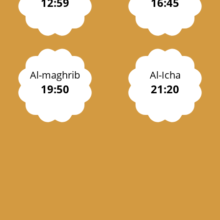
12:59
16:45
Al-maghrib
Al-Icha
19:50
21:20