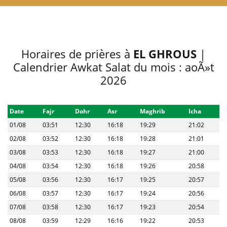
Horaires de prières à
EL GHROUS
|
Calendrier Awkat Salat du mois : aoÃ»t
2026
Date
Fajr
Dohr
Asr
Maghrib
Icha
01/08
03:51
12:30
16:18
19:29
21:02
02/08
03:52
12:30
16:18
19:28
21:01
03/08
03:53
12:30
16:18
19:27
21:00
04/08
03:54
12:30
16:18
19:26
20:58
05/08
03:56
12:30
16:17
19:25
20:57
06/08
03:57
12:30
16:17
19:24
20:56
07/08
03:58
12:30
16:17
19:23
20:54
08/08
03:59
12:29
16:16
19:22
20:53