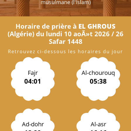
musulmane (l'Islam)
Horaire de prière à
EL GHROUS
(Algérie) du lundi 10 aoÃ»t 2026 / 26
Safar 1448
Retrouvez ci-dessous les horaires du jour
Fajr
Al-chourouq
04:01
05:38
Ad-dohr
Al-asr