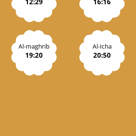
12:29
16:16
Al-maghrib
Al-Icha
19:20
20:50