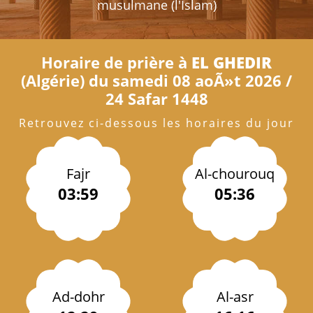
musulmane (l'Islam)
Horaire de prière à
EL GHEDIR
(Algérie) du samedi 08 aoÃ»t 2026 /
24 Safar 1448
Retrouvez ci-dessous les horaires du jour
Fajr
Al-chourouq
03:59
05:36
Ad-dohr
Al-asr