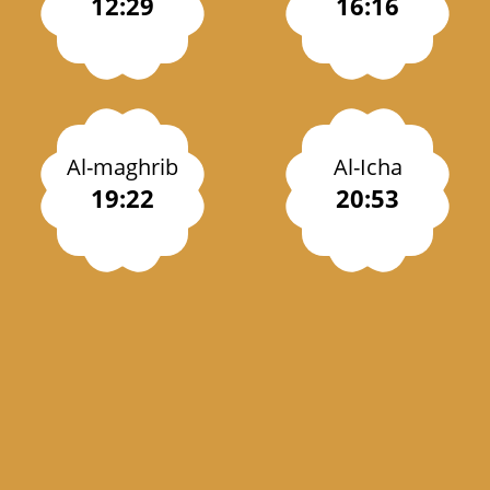
12:29
16:16
Al-maghrib
Al-Icha
19:22
20:53