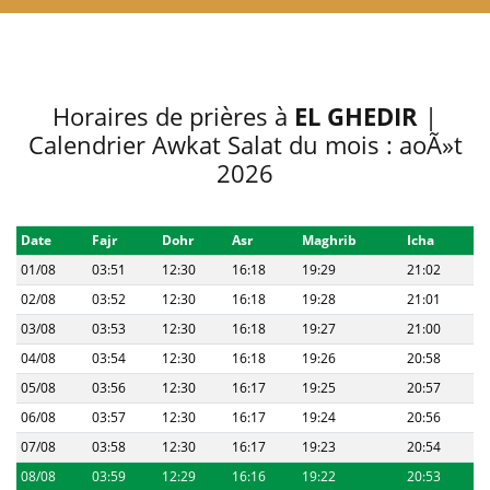
Horaires de prières à
EL GHEDIR
|
Calendrier Awkat Salat du mois : aoÃ»t
2026
Date
Fajr
Dohr
Asr
Maghrib
Icha
01/08
03:51
12:30
16:18
19:29
21:02
02/08
03:52
12:30
16:18
19:28
21:01
03/08
03:53
12:30
16:18
19:27
21:00
04/08
03:54
12:30
16:18
19:26
20:58
05/08
03:56
12:30
16:17
19:25
20:57
06/08
03:57
12:30
16:17
19:24
20:56
07/08
03:58
12:30
16:17
19:23
20:54
08/08
03:59
12:29
16:16
19:22
20:53