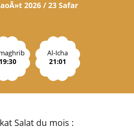
 aoÃ»t 2026 / 23 Safar
-maghrib
Al-Icha
19:30
21:01
at Salat du mois :