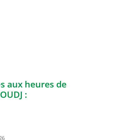
es aux heures de
JOUDJ :
26