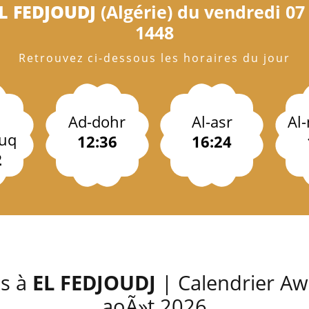
L FEDJOUDJ
(Algérie) du vendredi 07
1448
Retrouvez ci-dessous les horaires du jour
Ad-dohr
Al-asr
Al
uq
12:36
16:24
2
es à
EL FEDJOUDJ
| Calendrier Awk
aoÃ»t 2026