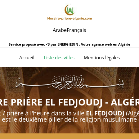
Arabe
Français
Service proposé avec <3 par
ENERGIEDIN : Votre agence web en Algérie
(current)
Accueil
Liste des villes
Mentions légales
E PRIÈRE EL FEDJOUDJ - ALGÉR
 / prière à l'heure dans la ville
EL FEDJOUDJ
(Algé
t est le deuxième pilier de la religion musulmane (