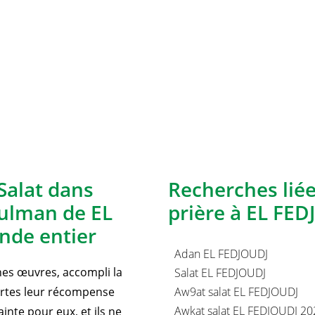
Salat dans
Recherches lié
sulman de EL
prière à EL FED
nde entier
Adan EL FEDJOUDJ
nnes œuvres, accompli la
Salat EL FEDJOUDJ
certes leur récompense
Aw9at salat EL FEDJOUDJ
Awkat salat EL FEDJOUDJ 20
inte pour eux, et ils ne