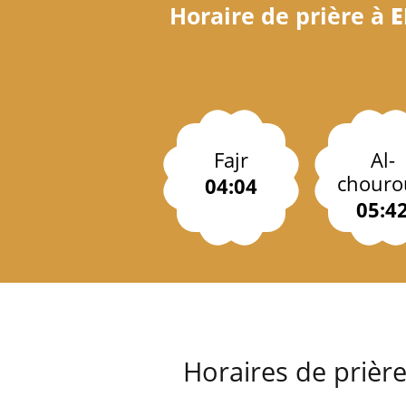
Horaire de prière à
E
Fajr
Al-
chouro
04:04
05:4
Horaires de prièr