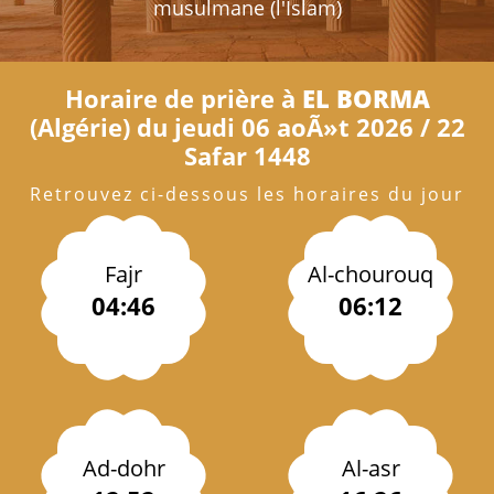
musulmane (l'Islam)
Horaire de prière à
EL BORMA
(Algérie) du jeudi 06 aoÃ»t 2026 / 22
Safar 1448
Retrouvez ci-dessous les horaires du jour
Fajr
Al-chourouq
04:46
06:12
Ad-dohr
Al-asr