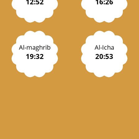
12:52
16:26
Al-maghrib
Al-Icha
19:32
20:53