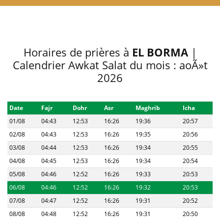
Horaires de prières à
EL BORMA
|
Calendrier Awkat Salat du mois : aoÃ»t
2026
Date
Fajr
Dohr
Asr
Maghrib
Icha
01/08
04:43
12:53
16:26
19:36
20:57
02/08
04:43
12:53
16:26
19:35
20:56
03/08
04:44
12:53
16:26
19:34
20:55
04/08
04:45
12:53
16:26
19:34
20:54
05/08
04:46
12:52
16:26
19:33
20:53
06/08
04:46
12:52
16:26
19:32
20:53
07/08
04:47
12:52
16:26
19:31
20:52
08/08
04:48
12:52
16:26
19:31
20:50