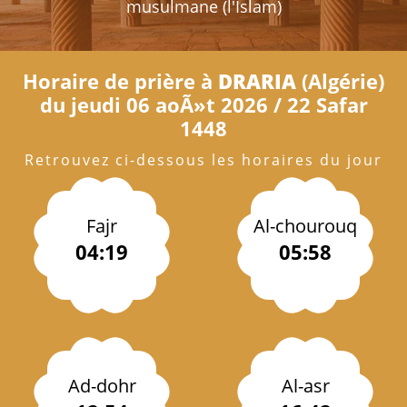
musulmane (l'Islam)
Horaire de prière à
DRARIA
(Algérie)
du jeudi 06 aoÃ»t 2026 / 22 Safar
1448
Retrouvez ci-dessous les horaires du jour
Fajr
Al-chourouq
04:19
05:58
Ad-dohr
Al-asr