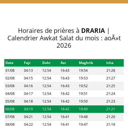
Horaires de prières à
DRARIA
|
Calendrier Awkat Salat du mois : aoÃ»t
2026
Date
Fajr
Dohr
Asr
Maghrib
Icha
01/08
04:13
12:54
16:43
19:54
21:28
02/08
04:15
12:54
16:43
19:53
21:27
03/08
04:16
12:54
16:43
19:52
21:25
04/08
04:17
12:54
16:42
19:51
21:24
05/08
04:18
12:54
16:42
19:50
21:23
06/08
04:19
12:54
16:42
19:49
21:21
07/08
04:21
12:54
16:41
19:48
21:20
08/08
04:22
12:54
16:41
19:47
21:18