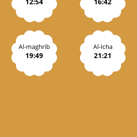
12:54
16:42
Al-maghrib
Al-Icha
19:49
21:21