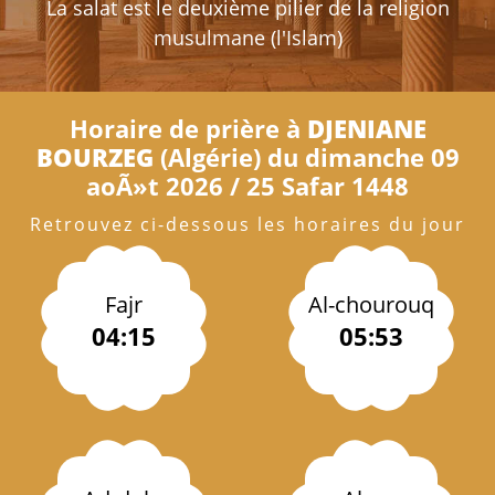
La salat est le deuxième pilier de la religion
musulmane (l'Islam)
Horaire de prière à
DJENIANE
BOURZEG
(Algérie) du dimanche 09
aoÃ»t 2026 / 25 Safar 1448
Retrouvez ci-dessous les horaires du jour
Fajr
Al-chourouq
04:15
05:53