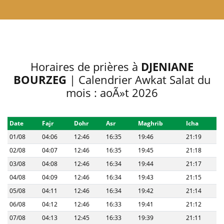
Horaires de prières à
DJENIANE
BOURZEG
| Calendrier Awkat Salat du
mois : aoÃ»t 2026
Date
Fajr
Dohr
Asr
Maghrib
Icha
01/08
04:06
12:46
16:35
19:46
21:19
02/08
04:07
12:46
16:35
19:45
21:18
03/08
04:08
12:46
16:34
19:44
21:17
04/08
04:09
12:46
16:34
19:43
21:15
05/08
04:11
12:46
16:34
19:42
21:14
06/08
04:12
12:46
16:33
19:41
21:12
07/08
04:13
12:45
16:33
19:39
21:11