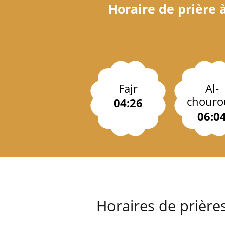
Horaire de prière 
Fajr
Al-
chouro
04:26
06:0
Horaires de prière