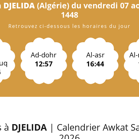
à
DJELIDA
(Algérie) du vendredi 07 ao
1448
Retrouvez ci-dessous les horaires du jour
Ad-dohr
Al-asr
Al
uq
12:57
16:44
4
s à
DJELIDA
| Calendrier Awkat Sa
2026