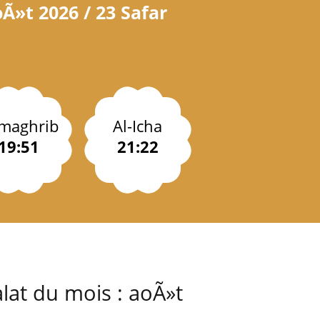
Ã»t 2026 / 23 Safar
-maghrib
Al-Icha
19:51
21:22
lat du mois : aoÃ»t