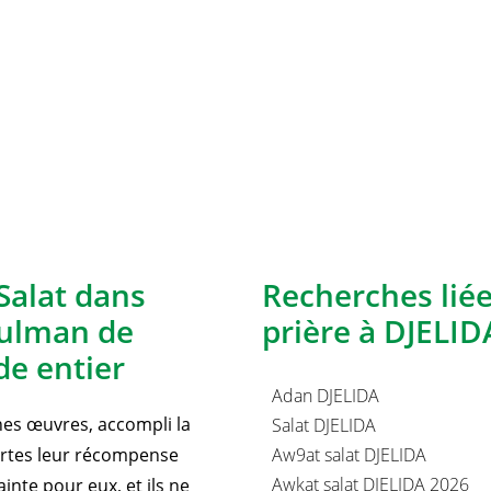
Salat dans
Recherches lié
sulman de
prière à DJELIDA
e entier
Adan DJELIDA
nnes œuvres, accompli la
Salat DJELIDA
certes leur récompense
Aw9at salat DJELIDA
Awkat salat DJELIDA 2026
inte pour eux, et ils ne