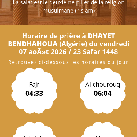
La salat est le deuxième pilier de la religion
musulmane (l'Islam)
Horaire de prière à
DHAYET
BENDHAHOUA
(Algérie) du vendredi
07 aoÃ»t 2026 / 23 Safar 1448
Retrouvez ci-dessous les horaires du jour
Fajr
Al-chourouq
04:33
06:04