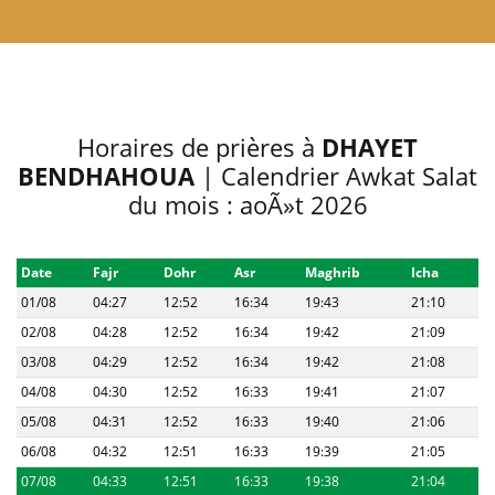
Horaires de prières à
DHAYET
BENDHAHOUA
| Calendrier Awkat Salat
du mois : aoÃ»t 2026
Date
Fajr
Dohr
Asr
Maghrib
Icha
01/08
04:27
12:52
16:34
19:43
21:10
02/08
04:28
12:52
16:34
19:42
21:09
03/08
04:29
12:52
16:34
19:42
21:08
04/08
04:30
12:52
16:33
19:41
21:07
05/08
04:31
12:52
16:33
19:40
21:06
06/08
04:32
12:51
16:33
19:39
21:05
07/08
04:33
12:51
16:33
19:38
21:04